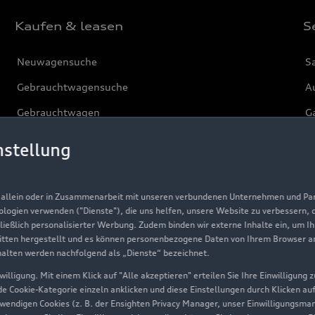
Kaufen & leasen
S
Neuwagensuche
S
Gebrauchtwagensuche
Au
Gebrauchtwagen
G
Finanzierung
Au
nstellung
Aktionen & Angebote
m
Geschäftskunden
, allein oder in Zusammenarbeit mit unseren verbundenen Unternehmen und Part
nologien verwenden ("Dienste"), die uns helfen, unsere Website zu verbessern,
hließlich personalisierter Werbung. Zudem binden wir externe Inhalte ein, um I
Über Audi
tten hergestellt und es können personenbezogene Daten von Ihrem Browser an 
halten werden nachfolgend als „Dienste“ bezeichnet.
Unternehmen
illigung. Mit einem Klick auf "Alle akzeptieren" erteilen Sie Ihre Einwilligung
ede Cookie-Kategorie einzeln anklicken und diese Einstellungen durch Klicken au
Karriere
twendigen Cookies (z. B. der Ensighten Privacy Manager, unser Einwilligungsma