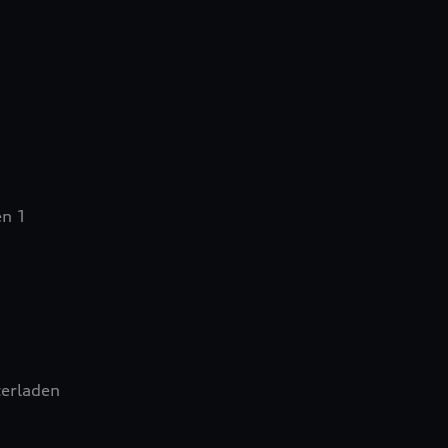
en 1
erladen