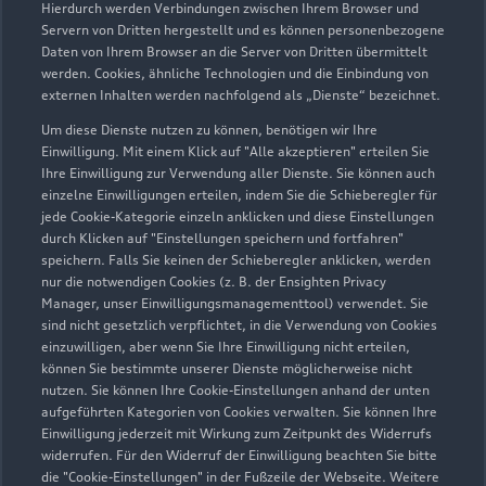
Hierdurch werden Verbindungen zwischen Ihrem Browser und
Servern von Dritten hergestellt und es können personenbezogene
Daten von Ihrem Browser an die Server von Dritten übermittelt
werden. Cookies, ähnliche Technologien und die Einbindung von
externen Inhalten werden nachfolgend als „Dienste“ bezeichnet.
Um diese Dienste nutzen zu können, benötigen wir Ihre
Einwilligung. Mit einem Klick auf "Alle akzeptieren" erteilen Sie
Ihre Einwilligung zur Verwendung aller Dienste. Sie können auch
Audi Pflegemitteltasche
einzelne Einwilligungen erteilen, indem Sie die Schieberegler für
jede Cookie-Kategorie einzeln anklicken und diese Einstellungen
Sommer
durch Klicken auf "Einstellungen speichern und fortfahren"
speichern. Falls Sie keinen der Schieberegler anklicken, werden
Damit Ihr Audi auch im Sommer glänzt: die
nur die notwendigen Cookies (z. B. der Ensighten Privacy
passende Pflege in einer Tasche.
Manager, unser Einwilligungsmanagementtool) verwendet. Sie
sind nicht gesetzlich verpflichtet, in die Verwendung von Cookies
Zur Audi Shopping World
einzuwilligen, aber wenn Sie Ihre Einwilligung nicht erteilen,
können Sie bestimmte unserer Dienste möglicherweise nicht
nutzen. Sie können Ihre Cookie-Einstellungen anhand der unten
aufgeführten Kategorien von Cookies verwalten. Sie können Ihre
Einwilligung jederzeit mit Wirkung zum Zeitpunkt des Widerrufs
widerrufen. Für den Widerruf der Einwilligung beachten Sie bitte
die "Cookie-Einstellungen" in der Fußzeile der Webseite. Weitere